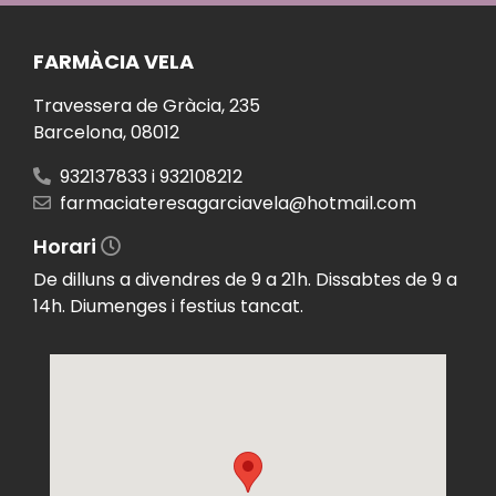
FARMÀCIA VELA
Travessera de Gràcia, 235
Barcelona
,
08012
932137833 i 932108212
farmaciateresagarciavela@hotmail.com
Horari
De dilluns a divendres de 9 a 21h. Dissabtes de 9 a
14h. Diumenges i festius tancat.